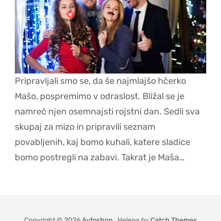
Pripravljali smo se, da še najmlajšo hčerko
Mašo, pospremimo v odraslost. Bližal se je
namreč njen osemnajsti rojstni dan. Sedli sva
skupaj za mizo in pripravili seznam
povabljenih, kaj bomo kuhali, katere sladice
bomo postregli na zabavi. Takrat je Maša…
Copyright © 2026
Avtoshop
. Helena by
Catch Themes