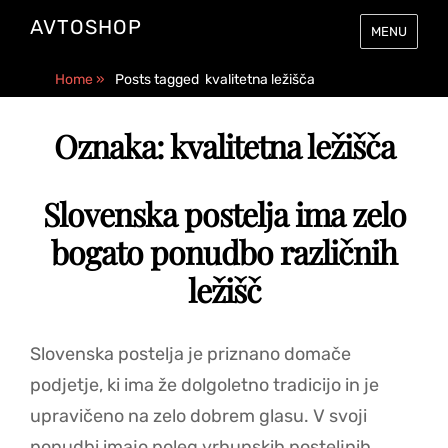
AVTOSHOP
MENU
Home
»
Posts tagged
kvalitetna ležišča
Oznaka:
kvalitetna ležišča
Slovenska postelja ima zelo
bogato ponudbo različnih
ležišč
Slovenska postelja je priznano domače
podjetje, ki ima že dolgoletno tradicijo in je
upravičeno na zelo dobrem glasu. V svoji
ponudbi imajo poleg vrhunskih posteljnih