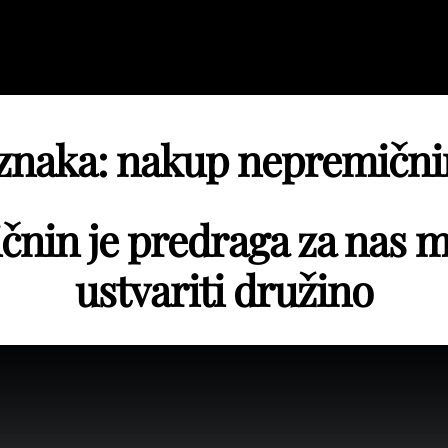
znaka:
nakup nepremični
nin je predraga za nas ml
ustvariti družino