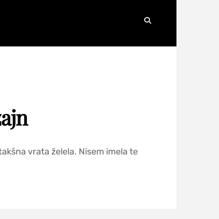
Search
ajn
akšna vrata želela. Nisem imela te