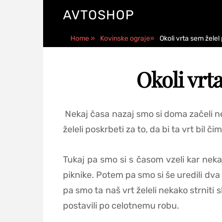
AVTOSHOP
Home
»
Kovinske ograje
»
Okoli vrta sem želel
Okoli vrta
Nekaj časa nazaj smo si doma začeli neko
želeli poskrbeti za to, da bi ta vrt bil 
Tukaj pa smo si s časom vzeli kar nekaj
piknike. Potem pa smo si še uredili dva 
pa smo ta naš vrt želeli nekako strniti 
postavili po celotnemu robu.