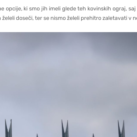
e opcije, ki smo jih imeli glede teh kovinskih ograj, saj 
 želeli doseči, ter se nismo želeli prehitro zaletavati v ne