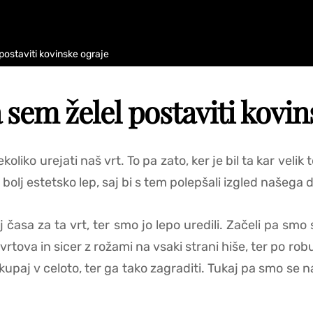
 postaviti kovinske ograje
 sem želel postaviti kovi
liko urejati naš vrt. To pa zato, ker je bil ta kar velik 
čim bolj estetsko lep, saj bi s tem polepšali izgled našeg
 časa za ta vrt, ter smo jo lepo uredili. Začeli pa smo 
vrtova in sicer z rožami na vsaki strani hiše, ter po rob
skupaj v celoto, ter ga tako zagraditi. Tukaj pa smo se n