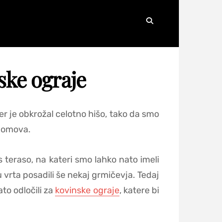
Search
nske ograje
ter je obkrožal celotno hišo, tako da smo
a domova.
s teraso, na kateri smo lahko nato imeli
u vrta posadili še nekaj grmičevja. Tedaj
ato odločili za
kovinske ograje
, katere bi