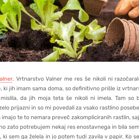
alner
. Vrtnarstvo Valner me res še nikoli ni razočara
e, ki jih imam sama doma, so definitivno prišle iz vrtna
mislila, da jih moja teta še nikoli ni imela. Tam so bi
 zelo prijazni in so mi povedali za vsako rastlino posebej
 imajo te to nemara preveč zakompliciranih rastlin, saj
vno zato potrebujem nekaj res enostavnega in bila sem 
 ki sem ga želela in jo potem tudi zavila v papir. Ko se