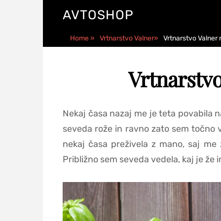
AVTOSHOP
Home
»
Vrtnarstvo Valner
»
Vrtnarstvo Valner
Vrtnarstv
Nekaj časa nazaj me je teta povabila na
seveda rože in ravno zato sem točno ved
nekaj časa preživela z mano, saj me ž
Približno sem seveda vedela, kaj je že im