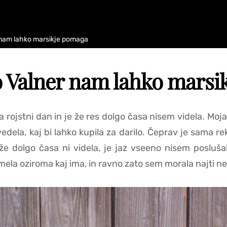
 nam lahko marsikje pomaga
o Valner nam lahko marsi
 rojstni dan in je že res dolgo časa nisem videla. Moja 
ela, kaj bi lahko kupila za darilo. Čeprav je sama rekl
e dolgo časa ni videla, je jaz vseeno nisem poslušala 
ela oziroma kaj ima, in ravno zato sem morala najti neko 