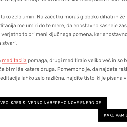
 tako zelo umiri. Na začetku moraš globoko dihati in ž
 meditacija me umiri do te mere, da enostavno kasneje za
e verjetno to pri meni ključnega pomena, ker enostavno
 stvari.
a
meditacija
pomaga, drugi meditirajo veliko več in so 
e bi mi še katera druga. Pomembno je, da najdete rešite
ditacija lahko zelo različna, najdite tisto, ki je pisana
OVEC, KJER SI VEDNO NABEREMO NOVE ENERGIJE
KAKO VAM