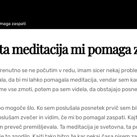
omaga zaspati
a meditacija mi pomaga 
Trenutno se ne počutim v redu, imam sicer nekaj problemo
ala, da bi mi lahko pomagala meditacija, vendar sem kar
 me vse zmoti, potem pa sem videla, da obstajajo posnet
a bo mogoče šlo. Ko sem poslušala posnetek prvič sem bi
lušam zvečer in vidim, če mi bo pomagal zaspati. Kajti 
m preveč premišljevala. Ta meditacija je svetovna, ta 
e to zgodilo. Kajti tako hitro že kar nekaj časa nisem z