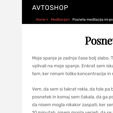
AVTOSHOP
Home
»
Meditacija
»
Posneta meditacija mi p
Posnet
Moje spanje je zadnje čase bolj slabo. 
vplivali na moje spanje. Enkrat sem isk
tem, ker nimam toliko koncentracije in
Vem, da sem si takrat rekla, da tole p
posnetek in komaj sem čakala, da ga pos
da nisem mogla nikakor zaspati, ker se
10 minutah, nisem mogla verjeti, da se j