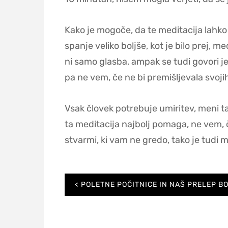
Kako je mogoče, da te meditacija lahko
spanje veliko boljše, kot je bilo prej,
ni samo glasba, ampak se tudi govori j
pa ne vem, če ne bi premišljevala svojih
Vsak človek potrebuje umiritev, meni t
ta meditacija najbolj pomaga, ne vem, č
stvarmi, ki vam ne gredo, tako je tudi me
Navigacija
POLETNE POČITNICE IN NAŠ PRELEP B
prispevka