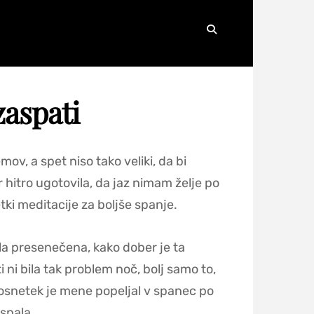
Search
zaspati
v, a spet niso tako veliki, da bi
 hitro ugotovila, da jaz nimam želje po
ki meditacije za boljše spanje.
la presenečena, kako dober je ta
ni bila tak problem noč, bolj samo to,
posnetek je mene popeljal v spanec po
aspala.